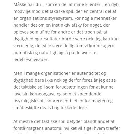
Måske har du – som en del af mine klienter – en dyb
modvilje mod det taktiske spil, der en central del af
en organisations styresystem. For nogle mennesker
handler det om en instinktiv afsky for noget, der
opleves som ufint; for andre er det troen på, at
dygtighed og resultater burde være nok. Jeg kan kun
være enig, det ville være dejligt om vi kunne agere
autentisk og naturligt, også på de øverste
ledelsesniveauer.
Men i mange organisationer er autenticitet og
dygtighed bare ikke nok og derfor foreslår jeg at se
det taktiske spil som forudsætningen for at kunne
lave sin kerneopgave og som et spændende
psykologisk spil, snarere end leflen for magten og
småbeskidte deals bag lukkede døre.
At mestre det taktiske spil betyder blandt andet at
forstå magtens anatomi, hvilket vil sige: hvem træffer