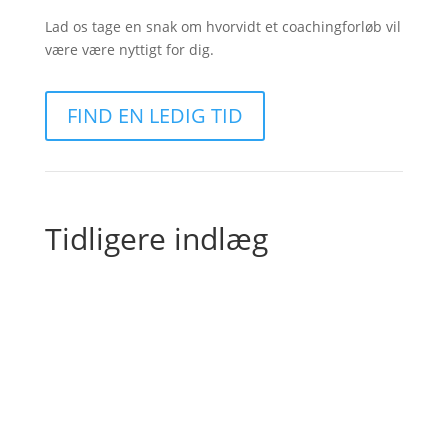
Lad os tage en snak om hvorvidt et coachingforløb vil
være være nyttigt for dig.
FIND EN LEDIG TID
Tidligere indlæg
Charlotte Mandrup
Jeg har ikke skrevet i adskillige uger. Fingrene